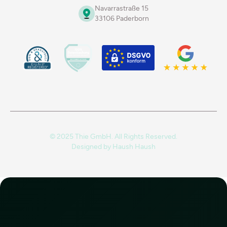
Navarrastraße 15
33106 Paderborn
© 2025 Thie GmbH. All Rights Reserved.
Designed by
Haush Haush