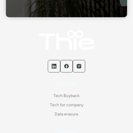
Services
Tech Buyback
Tech for company
Data erasure
Company