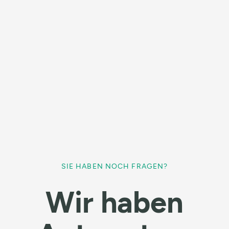
weiterlesen
02 Oct 2025
Nachhaltigkeit
SIE HABEN NOCH FRAGEN?
Warum Refurbishment mehr als nur
Recycling ist
Wir haben
weiterlesen
02 Oct 2025